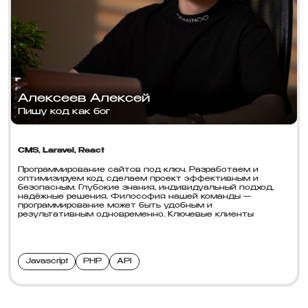
Алексеев Алексей
Александра Попова
Михаил Гаврилов
Пишу код как бог
Рисую сайты
Будет на высшем уровне!
CMS, Laravel, React
Программирование сайтов под ключ. Разработаем и
оптимизируем код, сделаем проект эффективным и
безопасным. Глубокие знания, индивидуальный подход,
надёжные решения. Философия нашей команды —
программирование может быть удобным и
результативным одновременно. Ключевые клиенты
Javascript
интернет-магазины
🌐 HTML/CSS — основа веб-структуры и стиля.
PHP
API
интерфейсы
✨ JavaScrip